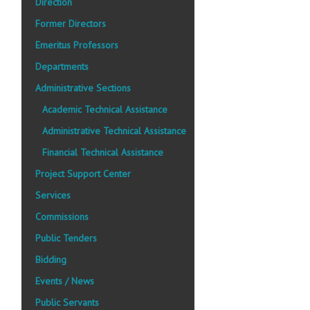
Direction
Former Directors
Emeritus Professors
Departments
Administrative Sections
Academic Technical Assistance
Administrative Technical Assistance
Financial Technical Assistance
Project Support Center
Services
Commissions
Public Tenders
Bidding
Events / News
Public Servants