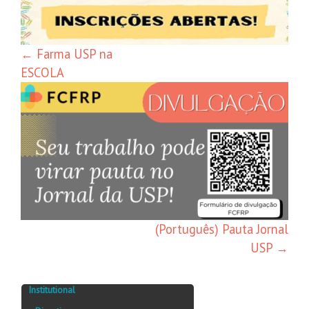
←
Farma USP na
ESCOLA
(Português) Pauta Jornal
USP
→
Institutional