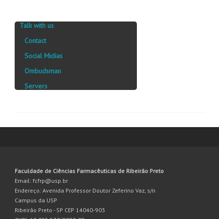
Talk with us
Contact
Social Midias
Ombudsman
Servers
Faculdade de Ciências Farmacêuticas de Ribeirão Preto
Email: fcfrp@usp.br
Endereço: Avenida Professor Doutor Zeferino Vaz, s/n
Campus da USP
Ribeirão Preto - SP CEP 14040-903