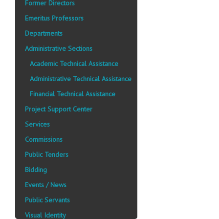
Former Directors
Emeritus Professors
Departments
Administrative Sections
Academic Technical Assistance
Administrative Technical Assistance
Financial Technical Assistance
Project Support Center
Services
Commissions
Public Tenders
Bidding
Events / News
Public Servants
Visual Identity