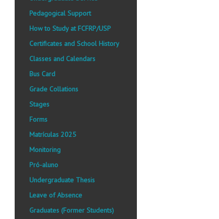
Pedagogical Support
How to Study at FCFRP/USP
Certificates and School History
Classes and Calendars
Bus Card
Grade Collations
Stages
Forms
Matrículas 2025
Monitoring
Pró-aluno
Undergraduate Thesis
Leave of Absence
Graduates (Former Students)