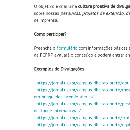
O objetivo é criar uma
cultura proativa de divulg
sobre nossas
pesquisas, projetos de extensão, 
de imprensa.
Como participar?
Preencha o
formulário
com informações básicas s
da FCFRP avaliará o conteúdo e poderá entrar em
Exemplos de Divulgações
-
https://jornal.usp.br/campus-ribeirao-preto/do
-
https://jornal.usp.br/campus-ribeirao-preto/
em-brinquedos-acende-alerta/
-
https://jornal.usp.br/campus-ribeirao-preto/p
destaque-internacional/
-
https://jornal.usp.br/campus-ribeirao-preto/fr
-
https://jornal.usp.br/campus-ribeirao-preto/eq