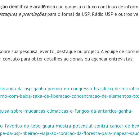
ação científica e acadêmica
que garanta o fluxo contínuo de infor
destaques e premiações
para o Jornal da USP, Rádio USP e outros ve
obre sua pesquisa, evento, destaque ou projeto. A equipe de comu
 contato para obter detalhes adicionais ou agendar entrevistas.
utoranda-da-usp-ganha-premio-no-congresso-brasileiro-de-microbio
mesmo-com-baixa-taxa-de-liberacao-concentracao-de-elementos-to
esquisa-sobre-mudancas-climaticas-e-fungos-da-antartica-ganha-
uto-favorito-do-lobo-guara-mostra-potencial-contra-cancer-de-bex
uipe-da-usp-ribeirao-viaja-ao-coracao-da-floresta-para-mapear-sau