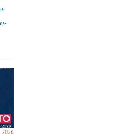
na-
ara-
s 2026