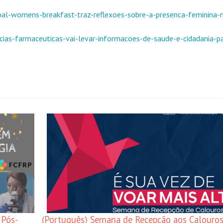
lobal-womens-breakfast-traz-reflexoes-sobre-a-presenca-feminina-
encias-farmaceuticas-vai-levar-informacoes-de-saude-e-cidadania-p
 Pós-
(Português) Semana de Recepção aos Calouro