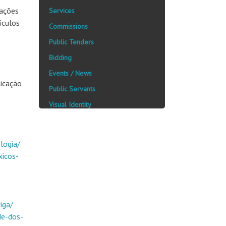
mações
Services
ículos
Commissions
Public Tenders
Bidding
Events / News
nicação
Public Servants
Visual Identity
logia/
xicos-
iga/
de-dos-