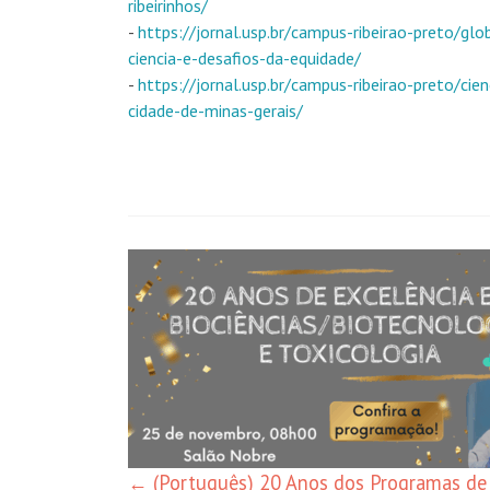
ribeirinhos/
-
https://jornal.usp.br/campus-ribeirao-preto/g
ciencia-e-desafios-da-equidade/
-
https://jornal.usp.br/campus-ribeirao-preto/ci
cidade-de-minas-gerais/
Post
navigation
←
(Português) 20 Anos dos Programas de