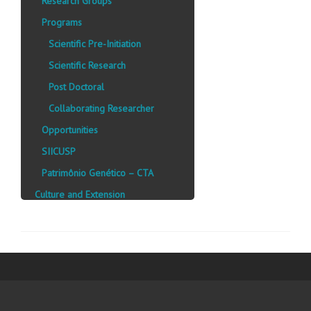
Research Groups
Programs
Scientific Pre-Initiation
Scientific Research
Post Doctoral
Collaborating Researcher
Opportunities
SIICUSP
Patrimônio Genético – CTA
Culture and Extension