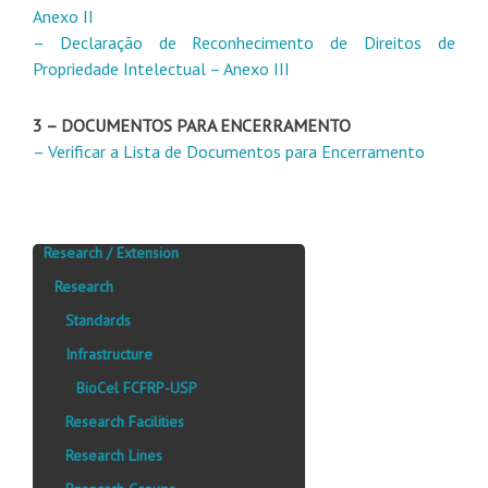
Anexo II
– Declaração de Reconhecimento de Direitos de
Propriedade Intelectual – Anexo III
3 – DOCUMENTOS PARA ENCERRAMENTO
– Verificar a Lista de Documentos para Encerramento
Research / Extension
Research
Standards
Infrastructure
BioCel FCFRP-USP
Research Facilities
Research Lines