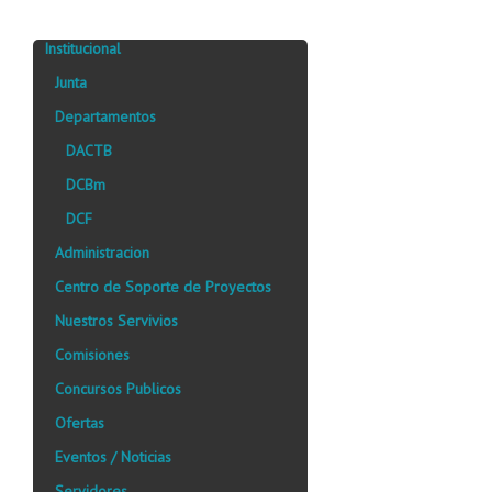
Institucional
Junta
Departamentos
DACTB
DCBm
DCF
Administracion
Centro de Soporte de Proyectos
Nuestros Servivios
Comisiones
Concursos Publicos
Ofertas
Eventos / Noticias
Servidores