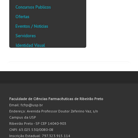
Concursos Publicos
Ofertas
Eventos / Noticias
Servidores
Identidad Visual
Faculdade de Ciências Farmacêuticas de Ribeirão Preto
Email: fcfrp@usp.br
Endereço: Avenida Professor Doutor Zeferino Vaz, s/n
Campus da USP
Ribeirão Preto - SP CEP 14040-903
CNPJ: 63.025.530/0080-08
Inscrição Estadual: 797.323.915.114