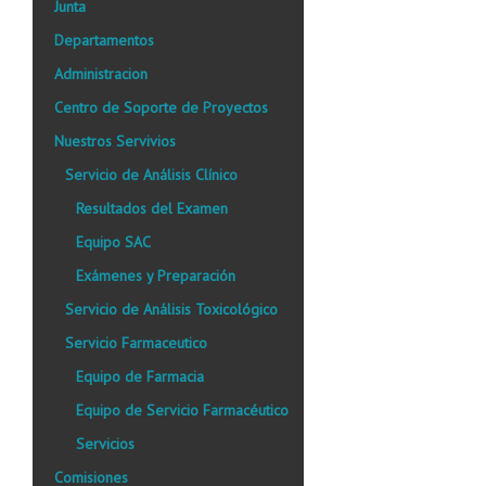
Junta
Departamentos
Administracion
Centro de Soporte de Proyectos
Nuestros Servivios
Servicio de Análisis Clínico
Resultados del Examen
Equipo SAC
Exámenes y Preparación
Servicio de Análisis Toxicológico
Servicio Farmaceutico
Equipo de Farmacia
Equipo de Servicio Farmacéutico
Servicios
Comisiones