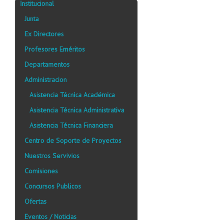
Institucional
Junta
Ex Directores
Profesores Eméritos
Departamentos
Administracion
Asistencia Técnica Académica
Asistencia Técnica Administrativa
Asistencia Técnica Financiera
Centro de Soporte de Proyectos
Nuestros Servivios
Comisiones
Concursos Publicos
Ofertas
Eventos / Noticias