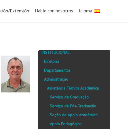
ación/Extensión
Hable con nosotros
Idioma:
INSTITUCIONAL
Diretoria
Departamentos
Administração
Assistência Técnica Acadêmica
Serviço de Graduação
Serviço de Pós-Graduação
Seção de Apoio Acadêmico
Apoio Pedagógico