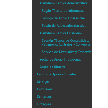
Assistência Técnica Administrativa
Seção Técnica de Informática
Serviço de Apoio Operacional
Seção de Apoio Administrativo
Assistência Técnica Financeira
Sección Técnica de Contabilidad,
Patrimonio, Contratos y Convenios
Servicio de Materiales y Tesorería
Seção de Apoio Institucional
Seção de Biotério
Centro de Apoio a Projetos
Serviços
Comissões
Concursos
Licitações