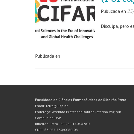
Publicada en
25
Disculpa, pero e
Publicada en
Ir
a
Faculdade de Ciências Farmacêuticas de Ribeirão Preto
las
Email: fcfrp@usp.br
entradas
Endereço: Avenida Professor Doutor Zeferino Vaz, s/n
Campus da USP
Ribeirão Preto - SP CEP 14040-903
CNPJ: 63.025.530/0080-08