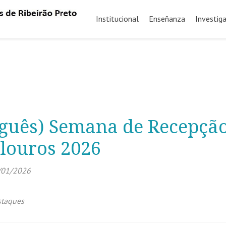
Ir
al
Institucional
Enseñanza
Investig
contenido
uguês) Semana de Recepçã
louros 2026
/01/2026
staques