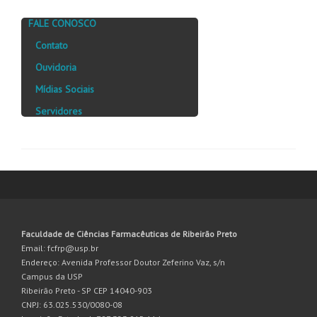
FALE CONOSCO
Contato
Ouvidoria
Mídias Sociais
Servidores
Faculdade de Ciências Farmacêuticas de Ribeirão Preto
Email: fcfrp@usp.br
Endereço: Avenida Professor Doutor Zeferino Vaz, s/n
Campus da USP
Ribeirão Preto - SP CEP 14040-903
CNPJ: 63.025.530/0080-08