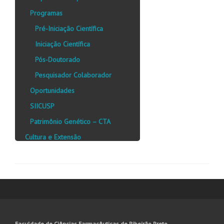
Programas
Pré-Iniciação Científica
Iniciação Científica
Pós-Doutorado
Pesquisador Colaborador
Oportunidades
SIICUSP
Patrimônio Genético – CTA
Cultura e Extensão
Faculdade de Ciências Farmacêuticas de Ribeirão Preto