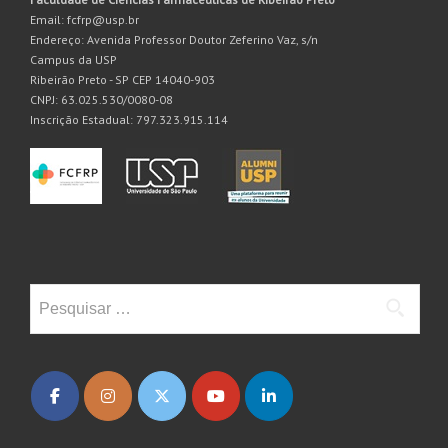
Email: fcfrp@usp.br
Endereço: Avenida Professor Doutor Zeferino Vaz, s/n
Campus da USP
Ribeirão Preto - SP CEP 14040-903
CNPJ: 63.025.530/0080-08
Inscrição Estadual: 797.323.915.114
Pesquisar
por: