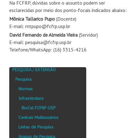
Na FCFRP, dúvidas sobre o assunto podem ser
esclarecidas por meio dos ponto-focais indicados abaixo:
Mônica Tallarico Pupo
(Docente)
E-mail: mtpupo@fcfrp.usp.br
David Fernando de Almeida Vieira
(Servidor)
E-mail: pesquisa@fcfrp.usp.br
Telefone/WhatsApp: (16) 3315-4216
PESQUISA / EXTENSÃO
Pesquisa
Normas
Infraestrutura
BioCel FCFRP-USP
Centrais Multiusuários
Linhas de Pesquisa
Grupos de Pesquisa