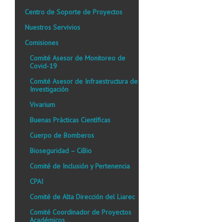
Centro de Soporte de Proyectos
Nuestros Servivios
Comisiones
Comité Asesor de Monitoreo de
Covid-19
Comité Asesor de Infraestructura de
Investigación
Vivarium
Buenas Prácticas Científicas
Cuerpo de Bomberos
Bioseguridad – CiBio
Comité de Inclusión y Pertenencia
CPAI
Comité de Alta Dirección del Liarec
Comité Coordinador de Proyectos
Académicos