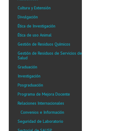
Cultura y Extensión
Divulgación
Ética de Investigación
Ética de uso Animal
Gestión de Residuos Químicos
Gestión de Residuos de Servicios de
Salud
Graduación
Investigación
Posgraduación
Programa de Mejora Docente
Relaciones Internacionales
Convenios e Información
Seguridad de Laboratorio
Sectorial de SAUSP