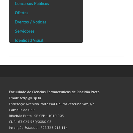
Concursos Publicos
Ofertas
Eventos / Noticias
Servidores
Identidad Visual
Faculdade de Ciências Farmacêuticas de Ribeirão Preto
Email: fcfrp@usp.br
Endereço: Avenida Professor Doutor Zeferino Vaz, s/n
Campus da USP
Ribeirão Preto - SP CEP 14040-903
CNPJ: 63.025.530/0080-08
Inscrição Estadual: 797.323.915.114