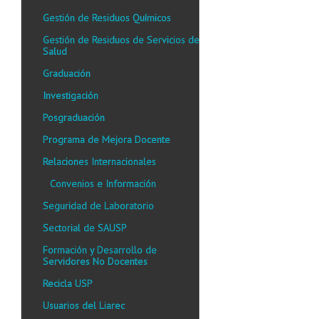
Gestión de Residuos Químicos
Gestión de Residuos de Servicios de
Salud
Graduación
Investigación
Posgraduación
Programa de Mejora Docente
Relaciones Internacionales
Convenios e Información
Seguridad de Laboratorio
Sectorial de SAUSP
Formación y Desarrollo de
Servidores No Docentes
Recicla USP
Usuarios del Liarec