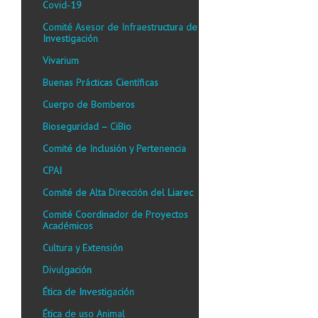
Covid-19
Comité Asesor de Infraestructura de
Investigación
Vivarium
Buenas Prácticas Científicas
Cuerpo de Bomberos
Bioseguridad – CiBio
Comité de Inclusión y Pertenencia
CPAI
Comité de Alta Dirección del Liarec
Comité Coordinador de Proyectos
Académicos
Cultura y Extensión
Divulgación
Ética de Investigación
Ética de uso Animal