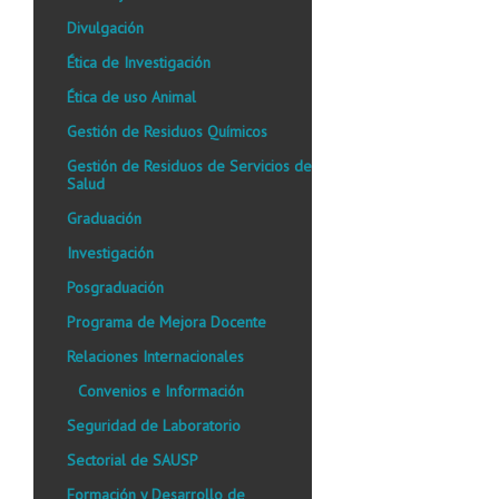
Divulgación
Ética de Investigación
Ética de uso Animal
Gestión de Residuos Químicos
Gestión de Residuos de Servicios de
Salud
Graduación
Investigación
Posgraduación
Programa de Mejora Docente
Relaciones Internacionales
Convenios e Información
Seguridad de Laboratorio
Sectorial de SAUSP
Formación y Desarrollo de