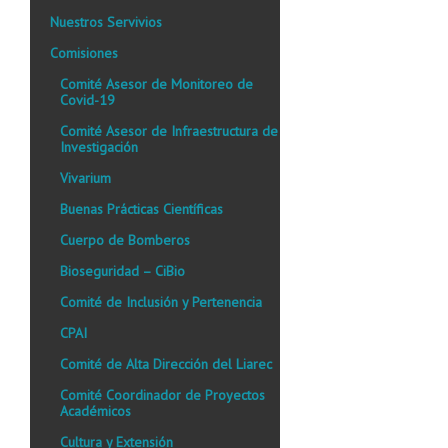
Nuestros Servivios
Comisiones
Comité Asesor de Monitoreo de
Covid-19
Comité Asesor de Infraestructura de
Investigación
Vivarium
Buenas Prácticas Científicas
Cuerpo de Bomberos
Bioseguridad – CiBio
Comité de Inclusión y Pertenencia
CPAI
Comité de Alta Dirección del Liarec
Comité Coordinador de Proyectos
Académicos
Cultura y Extensión