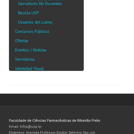
Servidores No Docentes
Recicla USP
Usuarios del Liarec
Concursos Publicos
Ofertas
Eventos / Noticias
Servidores
Identidad Visual
Faculdade de Ciências Farmacêuticas de Ribeirão Preto
Email: fcfrp@usp.br
Endereço: Avenida Professor Doutor Zeferino Vaz, s/n