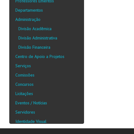
Professores Eméritos
Departamentos
Administração
Divisão Acadêmica
Divisão Administrativa
Divisão Financeira
Centro de Apoio a Projetos
Serviços
Comissões
Concursos
Licitações
Eventos / Notícias
Servidores
Identidade Visual