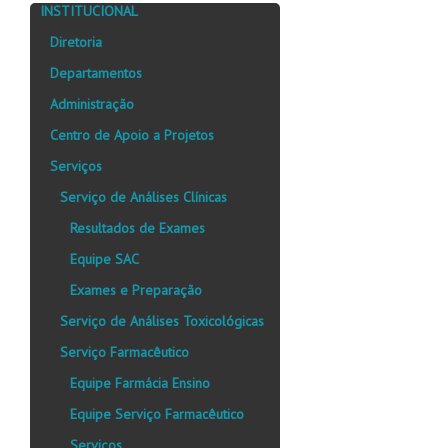
INSTITUCIONAL
Diretoria
Departamentos
Administração
Centro de Apoio a Projetos
Serviços
Serviço de Análises Clínicas
Resultados de Exames
Equipe SAC
Exames e Preparação
Serviço de Análises Toxicológicas
Serviço Farmacêutico
Equipe Farmácia Ensino
Equipe Serviço Farmacêutico
Serviços