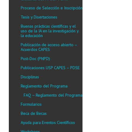
Proceso de Selección e Inscripción
Tesis y Disertaciones
Buenas prácticas científicas y el
uso de la IA en la investigación y
la educación
Publicación de acceso abierto –
Acuerdos CAPES
Post-Doc (PNPD)
Publicaciones USP CAPES – PDSE
Disciplinas
Reglamento del Programa
FAQ – Reglamento del Programa
Formularios
Beca de Becas
Ayuda para Eventos Científicos
Workshops