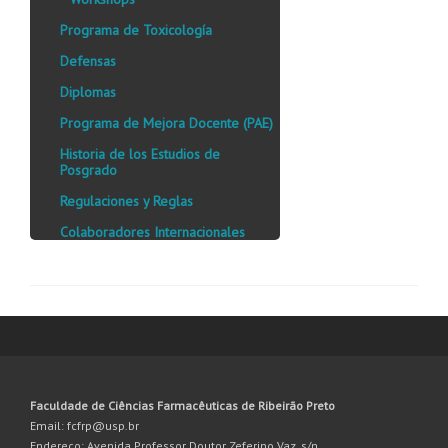
Programa de Toxicología
Defensas
Diplomas
Programa de Mejora Docente (PAE)
Historia de los Estudios de
Posgrado
Regulaciones y Reglas
Colaboradores Internacionales
Faculdade de Ciências Farmacêuticas de Ribeirão Preto
Email: fcfrp@usp.br
Endereço: Avenida Professor Doutor Zeferino Vaz, s/n