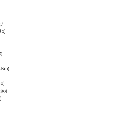
e)
ão)
B)
DCBm)
ão)
ção)
)