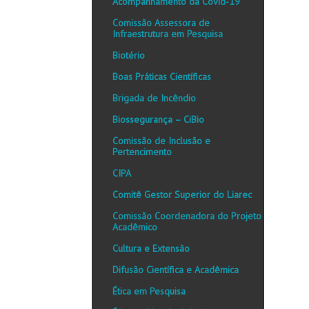
Acompanhamento da Covid-19
Comissão Assessora de
Infraestrutura em Pesquisa
Biotério
Boas Práticas Científicas
Brigada de Incêndio
Biossegurança – CiBio
Comissão de Inclusão e
Pertencimento
CIPA
Comitê Gestor Superior do Liarec
Comissão Coordenadora do Projeto
Acadêmico
Cultura e Extensão
Difusão Científica e Acadêmica
Ética em Pesquisa