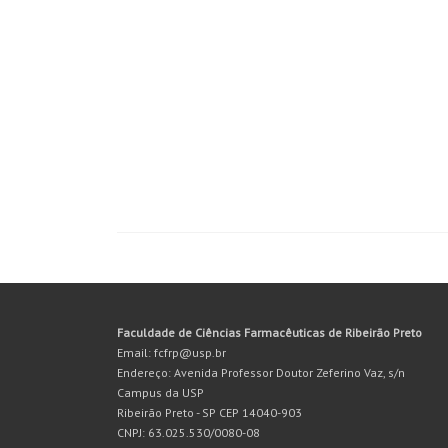
Faculdade de Ciências Farmacêuticas de Ribeirão Preto
Email: fcfrp@usp.br
Endereço: Avenida Professor Doutor Zeferino Vaz, s/n
Campus da USP
Ribeirão Preto - SP CEP 14040-903
CNPJ: 63.025.530/0080-08