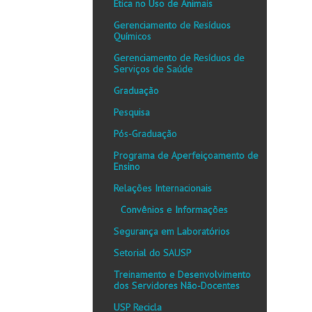
Ética no Uso de Animais
Gerenciamento de Resíduos
Químicos
Gerenciamento de Resíduos de
Serviços de Saúde
Graduação
Pesquisa
Pós-Graduação
Programa de Aperfeiçoamento de
Ensino
Relações Internacionais
Convênios e Informações
Segurança em Laboratórios
Setorial do SAUSP
Treinamento e Desenvolvimento
dos Servidores Não-Docentes
USP Recicla