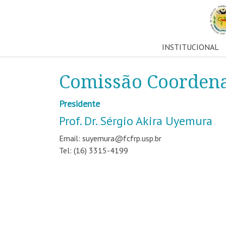
Pular
INSTITUCIONAL
para
o
Comissão Coordena
conteúdo
Presidente
Prof. Dr. Sérgio Akira Uyemura
Email: suyemura@fcfrp.usp.br
Tel: (16) 3315-4199