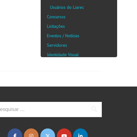
Usuários do Liarec
Concursos
Licitações
Eventos / Notícias
Servidores
Identidade Visual
squisar
: