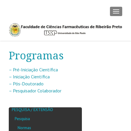
ALTER
Programas
– Pré-Iniciação Científica
– Iniciação Científica
– Pós-Doutorado
– Pesquisador Colaborador
PESQUISA / EXTENSÃO
Pesquisa
Normas