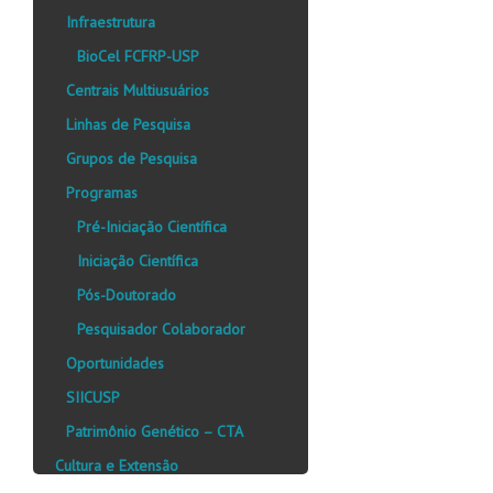
Infraestrutura
BioCel FCFRP-USP
Centrais Multiusuários
Linhas de Pesquisa
Grupos de Pesquisa
Programas
Pré-Iniciação Científica
Iniciação Científica
Pós-Doutorado
Pesquisador Colaborador
Oportunidades
SIICUSP
Patrimônio Genético – CTA
Cultura e Extensão