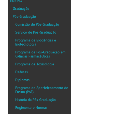
ENSINO
Graduação
Pós-Graduação
Comissão de Pós-Graduação
Serviço de Pós-Graduação
Programa de Biociências e
Biotecnologia
Programa de Pós-Graduação em
Ciências Farmacêuticas
Programa de Toxicologia
Defesas
Diplomas
Programa de Aperfeiçoamento de
Ensino (PAE)
História da Pós-Graduação
Regimento e Normas