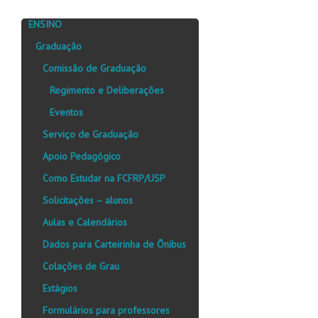
ENSINO
Graduação
Comissão de Graduação
Regimento e Deliberações
Eventos
Serviço de Graduação
Apoio Pedagógico
Como Estudar na FCFRP/USP
Solicitações – alunos
Aulas e Calendários
Dados para Carteirinha de Ônibus
Colações de Grau
Estágios
Formulários para professores