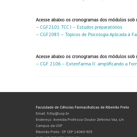
Acesse abaixo os cronogramas dos módulos sob r
– CGF2101 TCC I – Estudos preparatórios
– CGF2085 – Tópicos de Psicologia Aplicada à F
Acesse abaixo os cronogramas dos módulos sob r
–
CGF 2106
–
Extenfarma II: amplificando a for
Faculdade de Ciências Farmacêuticas de Ribeirão Preto
Email: fcfrp@usp.br
Endereço: Avenida Professor Doutor Zeferino Vaz, s/n
Campus da USP
Ribeirão Preto - SP CEP 14040-903