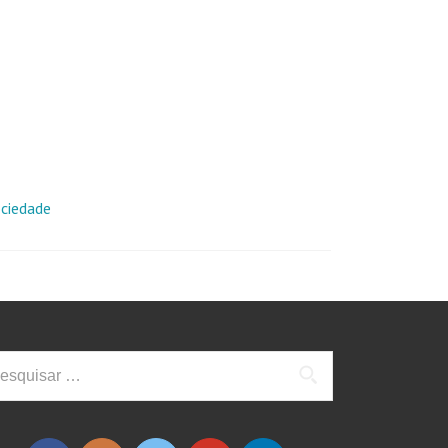
ociedade
squisar
: