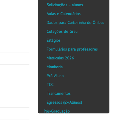
Solicitações – alunos
Aulas e Calendários
Dados para Carteirinha de Ônibus
Colações de Grau
Estágios
Formulários para professores
Matrículas 2026
Monitoria
Pró-Aluno
TCC
Trancamentos
Egressos (Ex-Alunos)
Pós-Graduação