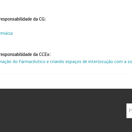
esponsabilidade da CG:
armácia
esponsabilidade da CCEx:
mação do farmacêutico e criando espaços de interlocução com a s
Pe
por