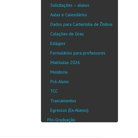
Solicitações – alunos
Aulas e Calendários
Dados para Carteirinha de Ônibus
Colações de Grau
Estágios
Formulários para professores
Matrículas 2026
Monitoria
Pró-Aluno
TCC
Trancamentos
Egressos (Ex-Alunos)
Pós-Graduação