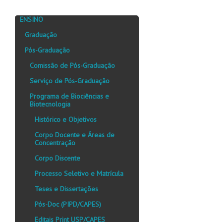
ENSINO
Graduação
Pós-Graduação
Comissão de Pós-Graduação
Serviço de Pós-Graduação
Programa de Biociências e
Biotecnologia
Histórico e Objetivos
Corpo Docente e Áreas de
Concentração
Corpo Discente
Processo Seletivo e Matrícula
Teses e Dissertações
Pós-Doc (PIPD/CAPES)
Editais Print USP/CAPES