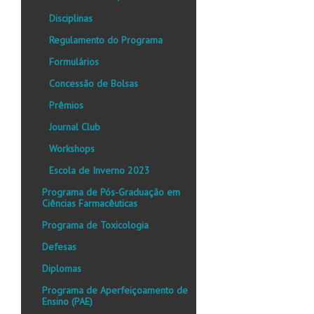
Disciplinas
Regulamento do Programa
Formulários
Concessão de Bolsas
Prêmios
Journal Club
Workshops
Escola de Inverno 2023
Programa de Pós-Graduação em
Ciências Farmacêuticas
Programa de Toxicologia
Defesas
Diplomas
Programa de Aperfeiçoamento de
Ensino (PAE)