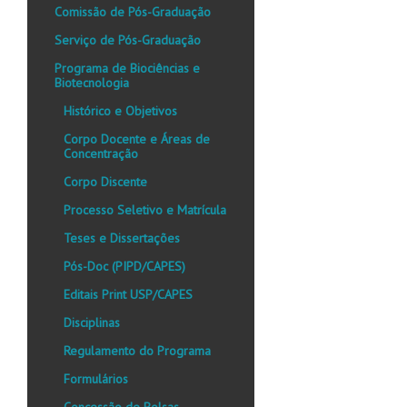
Comissão de Pós-Graduação
Serviço de Pós-Graduação
Programa de Biociências e
Biotecnologia
Histórico e Objetivos
Corpo Docente e Áreas de
Concentração
Corpo Discente
Processo Seletivo e Matrícula
Teses e Dissertações
Pós-Doc (PIPD/CAPES)
Editais Print USP/CAPES
Disciplinas
Regulamento do Programa
Formulários
Concessão de Bolsas