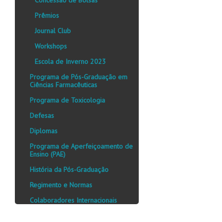
Prêmios
Journal Club
Workshops
Escola de Inverno 2023
Programa de Pós-Graduação em
Ciências Farmacêuticas
Programa de Toxicologia
Defesas
Diplomas
Programa de Aperfeiçoamento de
Ensino (PAE)
História da Pós-Graduação
Regimento e Normas
Colaboradores Internacionais