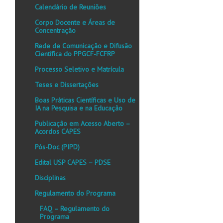
Calendário de Reuniões
Corpo Docente e Áreas de
Concentração
Rede de Comunicação e Difusão
Científica do PPGCF-FCFRP
Processo Seletivo e Matrícula
Teses e Dissertações
Boas Práticas Científicas e Uso de
IA na Pesquisa e na Educação
Publicação em Acesso Aberto –
Acordos CAPES
Pós-Doc (PIPD)
Edital USP CAPES – PDSE
Disciplinas
Regulamento do Programa
FAQ – Regulamento do
Programa