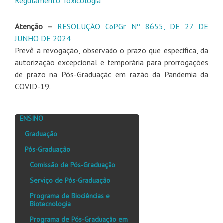
Regulamento Toxicologia
Atenção –
RESOLUÇÃO CoPGr Nº 8655, DE 27 DE
JUNHO DE 2024
Prevê a revogação, observado o prazo que especifica, da
autorização excepcional e temporária para prorrogações
de prazo na Pós-Graduação em razão da Pandemia da
COVID-19.
ENSINO
Graduação
Pós-Graduação
Comissão de Pós-Graduação
Serviço de Pós-Graduação
Programa de Biociências e
Biotecnologia
Programa de Pós-Graduação em