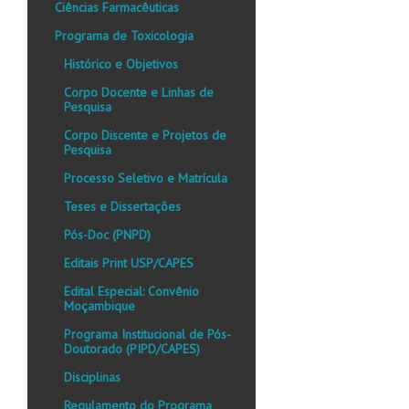
Ciências Farmacêuticas
Programa de Toxicologia
Histórico e Objetivos
Corpo Docente e Linhas de
Pesquisa
Corpo Discente e Projetos de
Pesquisa
Processo Seletivo e Matrícula
Teses e Dissertações
Pós-Doc (PNPD)
Editais Print USP/CAPES
Edital Especial: Convênio
Moçambique
Programa Institucional de Pós-
Doutorado (PIPD/CAPES)
Disciplinas
Regulamento do Programa